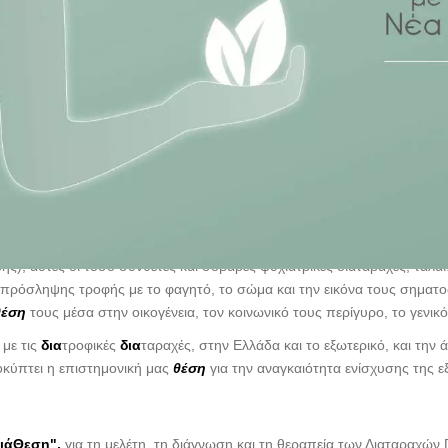
ς), αυτές οι τόσο σύνθετες και σοβαρές ψυχιατρικές διαταραχές, ταλ
πρόσληψης τροφής με το φαγητό, το σώμα και την εικόνα τους σηματο
θέση
τους μέσα στην οικογένεια, τον κοινωνικό τους περίγυρο, το γενικ
 με τις
δια
τροφικές
δια
ταραχές, στην Ελλάδα και το εξωτερικό, και τ
κύπτει η επιστημονική μας
θέση
για την αναγκαιότητα ενίσχυσης της ε
ιάΘεση",
για τη μελέτη, τη διάγνωση και τη θεραπεία των Διαταραχ