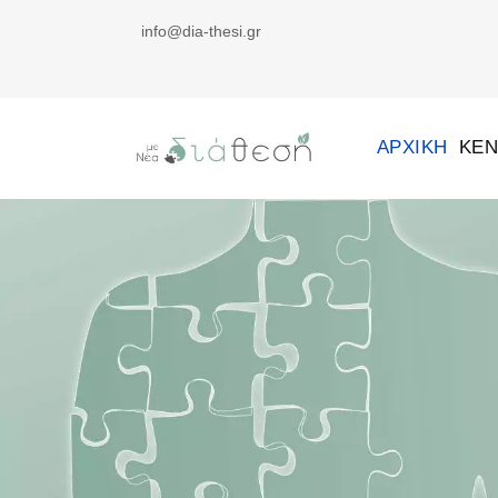
info@dia-thesi.gr
ΑΡΧΙΚΉ
ΚΈΝ
Διάθεση