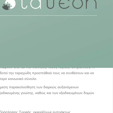
Οι σκοποί μας
αιπωρούν όλο και πιο πολλούς, νέους κυρίως, ανθρώπους. Η
δοτεί την ταραχώδη προσπάθειά τους να συνθέσουν και να
ότερο κοινωνικό σύνολο.
ην άμεση παρακολούθηση των διαρκώς αυξανόμενων
ξειδικευμένης γνώσης, καθώς και των εξειδικευμένων δομών
ών Πρόσληψης Τροφής, εκφράζουμε εμπράκτως