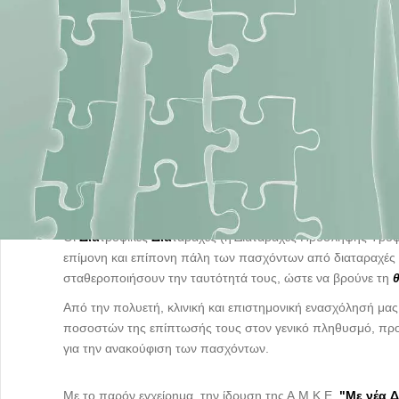
Γνωρίστε μας
Οι
Δια
τροφικές
Δια
ταραχές (ή Διαταραχές Πρόσληψης Τροφή
επίμονη και επίπονη πάλη των πασχόντων από διαταραχές 
σταθεροποιήσουν την ταυτότητά τους, ώστε να βρούνε τη
Από την πολυετή, κλινική και επιστημονική ενασχόλησή μας
ποσοστών της επίπτωσής τους στον γενικό πληθυσμό, προ
για την ανακούφιση των πασχόντων.
Με το παρόν εγχείρημα, την ίδρυση της Α.Μ.Κ.Ε.
"
Με νέα
Δ